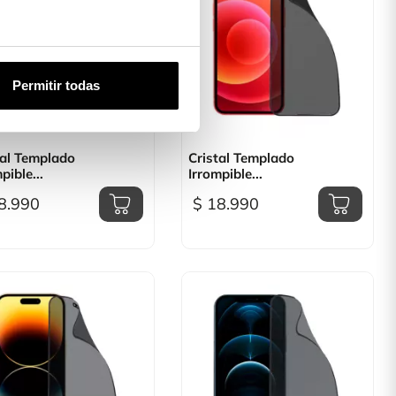
Permitir todas

Vista rápida

Vista rápida
tal Templado
Cristal Templado
pible...
Irrompible...
8.990
$ 18.990