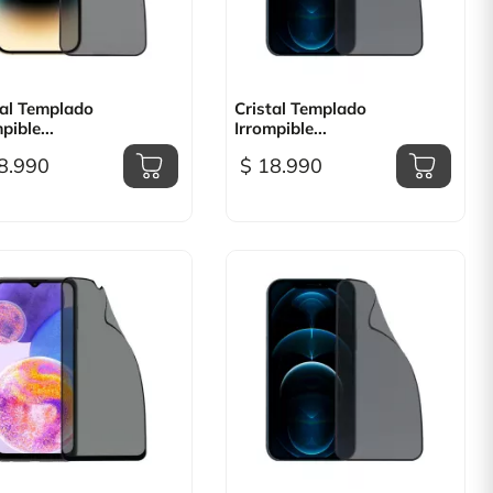

Vista rápida

Vista rápida
tal Templado
Cristal Templado
pible...
Irrompible...
8.990
$ 18.990