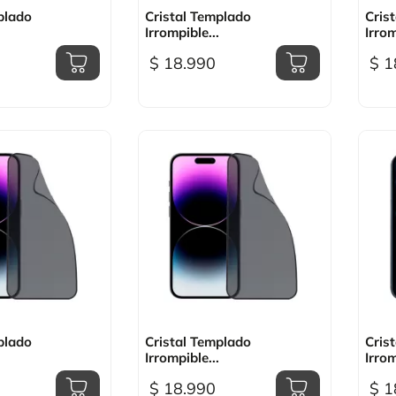
sta rápida

Vista rápida
plado
Cristal Templado
Cris
Irrompible...
Irrom
$ 18.990
$ 1
sta rápida

Vista rápida
plado
Cristal Templado
Cris
Irrompible...
Irrom
$ 18.990
$ 1