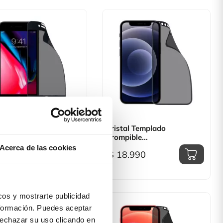

Vista rápida

Vista rápida
tal Templado
Cristal Templado
pible...
Irrompible...
Acerca de las cookies
8.990
$ 18.990
os y mostrarte publicidad
formación. Puedes aceptar
 rechazar su uso clicando en