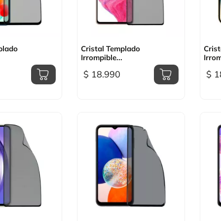
sta rápida

Vista rápida
plado
Cristal Templado
Cris
Irrompible...
Irrom
$ 18.990
$ 1