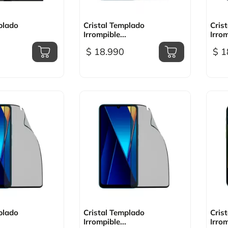
sta rápida

Vista rápida
plado
Cristal Templado
Cris
Irrompible...
Irrom
$ 18.990
$ 1
sta rápida

Vista rápida
plado
Cristal Templado
Cris
Irrompible...
Irrom