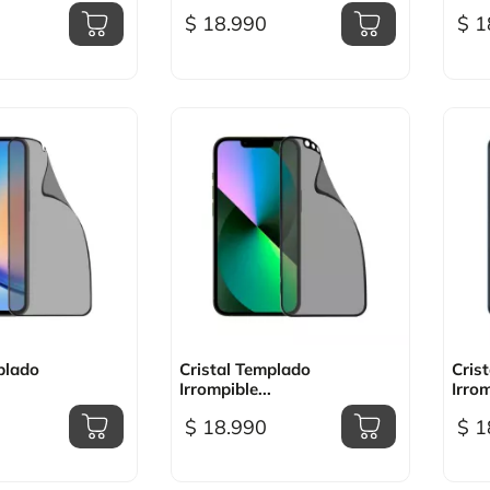
$ 18.990
$ 1
sta rápida

Vista rápida
plado
Cristal Templado
Cris
Irrompible...
Irrom
$ 18.990
$ 1