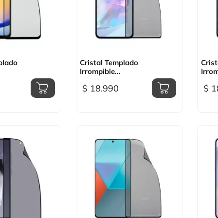
sta rápida

Vista rápida
plado
Cristal Templado
Cris
Irrompible...
Irrom
$ 18.990
$ 1