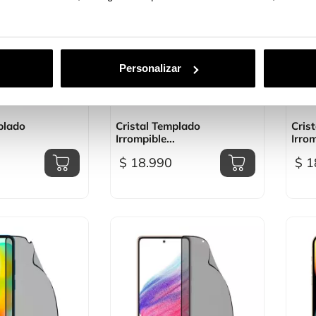
Personalizar
sta rápida

Vista rápida
plado
Cristal Templado
Cris
Irrompible...
Irrom
$ 18.990
$ 1