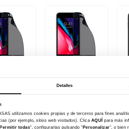
sta rápida

Vista rápida
plado
Cristal Templado
Cris
Irrompible...
Irrom
Detalles
$ 18.990
$ 1
s
utilizamos cookies propias y de terceros para fines analític
ias (por ejemplo, sitios web visitados). Clica
AQUÍ
para más in
Permitir todas
”, configurarlas pulsando "
Personalizar
", o bien