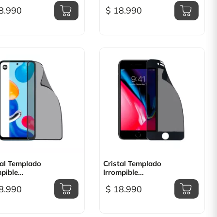
8.990
$ 18.990

Vista rápida

Vista rápida
tal Templado
Cristal Templado
pible...
Irrompible...
8.990
$ 18.990