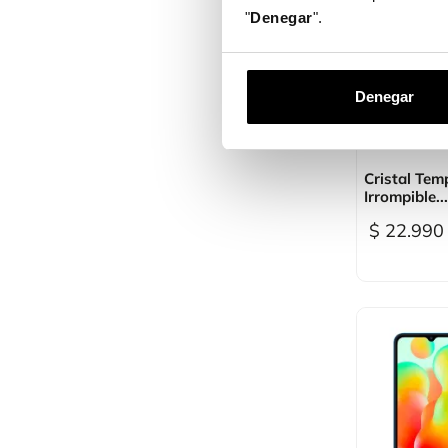
"
Denegar
".
Denegar

Vi
Cristal Tem
Irrompible...
$ 22.990