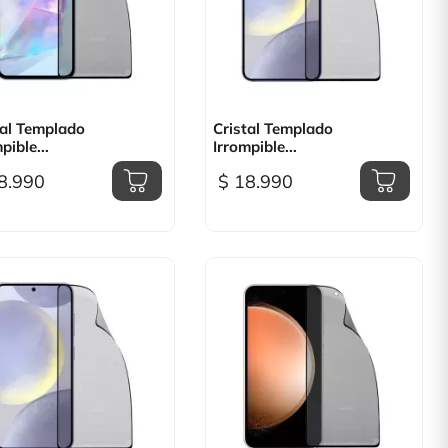

Vista rápida

Vista rápida
tal Templado
Cristal Templado
pible...
Irrompible...
8.990
$ 18.990