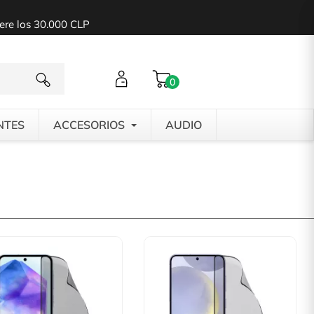
pere los 30.000 CLP
0
NTES
ACCESORIOS
AUDIO