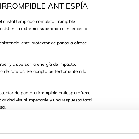
IRROMPIBLE ANTIESPÍA
l cristal templado completo irrompible
a resistencia extrema, superando con creces a
sistencia, este protector de pantalla ofrece
rber y dispersar la energía de impacto,
sgo de roturas. Se adapta perfectamente a la
rotector de pantalla irrompible antiespía ofrece
claridad visual impecable y una respuesta táctil
isa.
nstalación del cristal templado irrompible
espía es fácil y rápida. Se adapta
ectamente a la pantalla de tu móvil y asegura