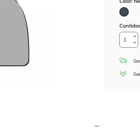
Color: N
Negro
Cantida
Gas
Gar