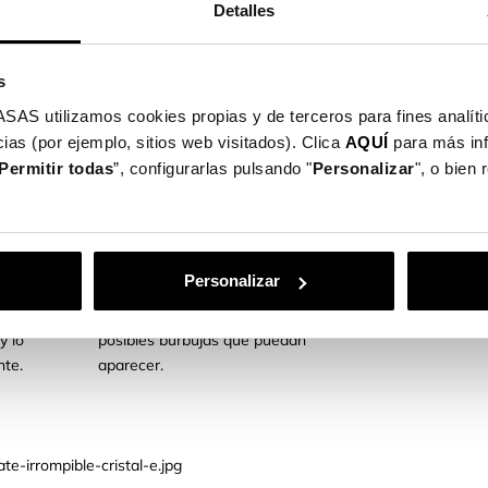
Detalles
sujeción segura y sin burbujas.
ureza es excepcional, garantiza una resistencia
s
otegerá tu pantalla de manera efectiva,
ervando su integridad y funcionalidad.
utilizamos cookies propias y de terceros para fines analític
ias (por ejemplo, sitios web visitados). Clica
AQUÍ
para más in
PASO 3
Permitir todas
”, configurarlas pulsando "
Personalizar
", o bien
 manera
Una vez ajustado, cogemos la
Personalizar
ristal
toallita seca de nuevo y
lástico
limpiamos y quitamos las
y lo
posibles burbujas que puedan
te.
aparecer.