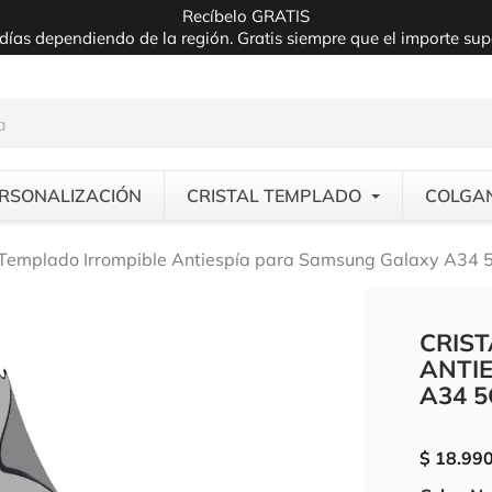
Recíbelo GRATIS
días dependiendo de la región. Gratis siempre que el importe su
RSONALIZACIÓN
CRISTAL TEMPLADO
COLGA
l Templado Irrompible Antiespía para Samsung Galaxy A34 
CRIS
ANTI
A34 5
$ 18.99