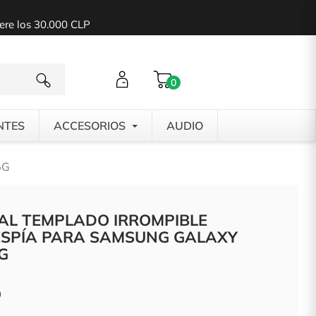
pere los 30.000 CLP
0
NTES
ACCESORIOS
AUDIO
5G
TAL TEMPLADO IRROMPIBLE
ESPÍA PARA SAMSUNG GALAXY
G
0