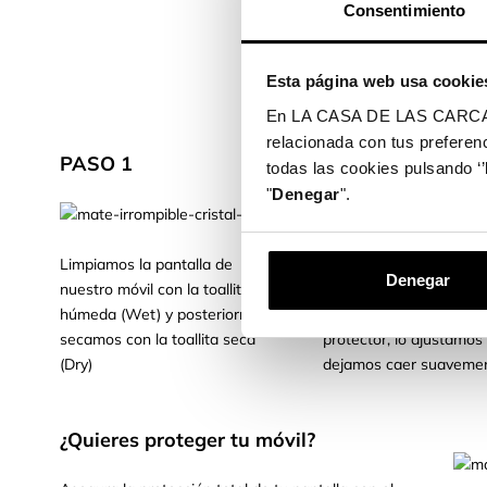
Consentimiento
una 
Su d
Esta página web usa cookie
y pr
pres
En LA CASA DE LAS CARCASAS 
relacionada con tus preferenc
PASO 1
PASO 2
todas las cookies pulsando ‘’
"
Denegar
".
Limpiamos la pantalla de
Colocamos el móvil de
Denegar
nuestro móvil con la toallita
horizontal. Cogemos el c
húmeda (Wet) y posteriormente
templado, quitamos el p
secamos con la toallita seca
protector, lo ajustamos 
(Dry)
dejamos caer suavemen
¿Quieres proteger tu móvil?