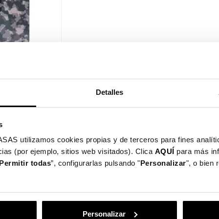
sta rápida
Basic Para
Detalles
s
utilizamos cookies propias y de terceros para fines analític
de 1 artículo(s)
ias (por ejemplo, sitios web visitados). Clica
AQUÍ
para más in
Permitir todas
”, configurarlas pulsando "
Personalizar
", o bien
Personalizar
Entrega en 48/72h
Garantía asegu