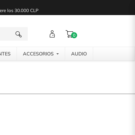
pere los 30.000 CLP
0
NTES
ACCESORIOS
AUDIO