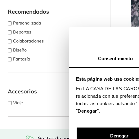
Recomendados
Personalizada
Deportes

Vi
Film Moda 
Colaboraciones
Realme...
Diseño
$ 2.990
Consentimiento
Fantasía
Esta página web usa cookie
En LA CASA DE LAS CARCASAS 
Accesorios
Mostrando 1-1 
relacionada con tus preferenc
Viaje
todas las cookies pulsando ‘’
"
Denegar
".
Denegar
Gastos de envío gratis