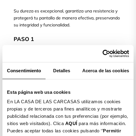
Su dureza es excepcional, garantiza una resistencia y
protegerá tu pantalla de manera efectiva, preservando
su integridad y funcionalidad.
PASO 1
Limpiamos la pantalla de nuestro móvil con la toallita
Consentimiento
Detalles
Acerca de las cookies
húmeda (Wet) y posteriormente secamos con la toallita
seca (Dry)
Esta página web usa cookies
PASO 2
En LA CASA DE LAS CARCASAS utilizamos cookies
propias y de terceros para fines analíticos y mostrarte
publicidad relacionada con tus preferencias (por ejemplo,
Colocamos el móvil de manera horizontal. Cogemos el
sitios web visitados). Clica
AQUÍ
para más información.
cristal templado, quitamos el plástico protector, lo
Puedes aceptar todas las cookies pulsando ‘’
Permitir