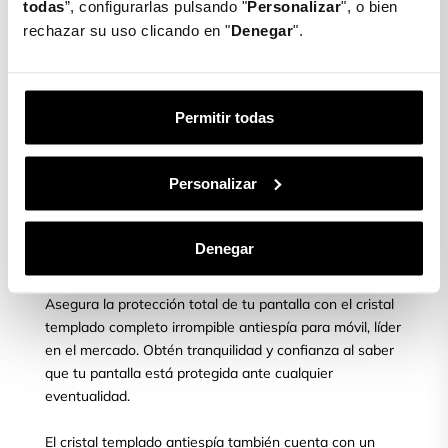
ajustamos y lo dejamos caer suavemente.
todas
”, configurarlas pulsando "
Personalizar
", o bien
rechazar su uso clicando en "
Denegar
".
PASO 3
Permitir todas
Una vez ajustado, cogemos la toallita seca de nuevo y
limpiamos y quitamos las posibles burbujas que puedan
Personalizar
aparecer.
Denegar
¿Quieres proteger tu móvil?
Asegura la protección total de tu pantalla con el cristal
templado completo irrompible antiespía para móvil, líder
en el mercado. Obtén tranquilidad y confianza al saber
que tu pantalla está protegida ante cualquier
eventualidad.
El cristal templado antiespía también cuenta con un