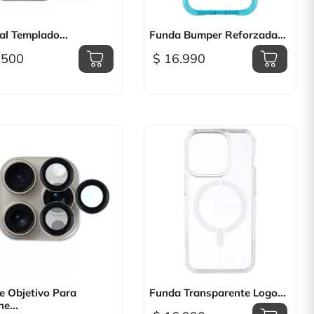

Vista rápida

Vista rápida
al Templado...
Funda Bumper Reforzada...
.500
$ 16.990

Vista rápida

Vista rápida
e Objetivo Para
Funda Transparente Logo...
e...