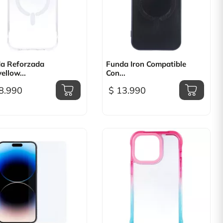

Vista rápida

Vista rápida
a Reforzada
Funda Iron Compatible
ellow...
Con...
8.990
$ 13.990