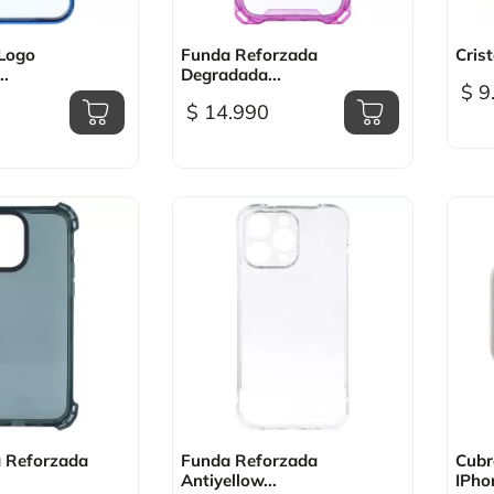
sta rápida

Vista rápida
 Logo
Funda Reforzada
Crist
..
Degradada...
$ 9
$ 14.990
sta rápida

Vista rápida
a Reforzada
Funda Reforzada
Cubr
Antiyellow...
IPhon