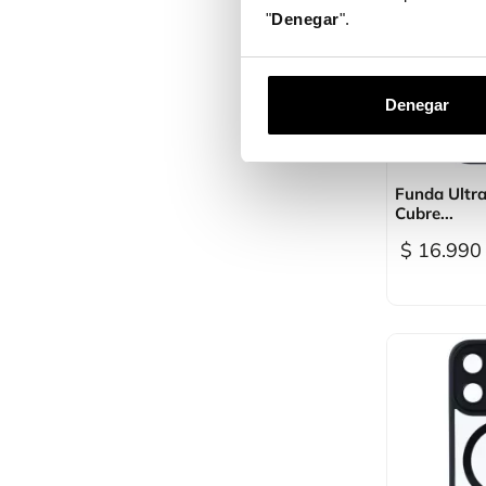
"
Denegar
".
Denegar

Vi
Funda Ultr
Cubre...
$ 16.990