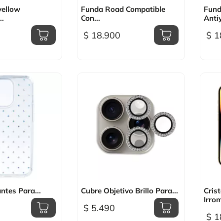
sta rápida

Vista rápida
yellow
Funda Road Compatible
Fund
..
Con...
Antiy
$ 18.900
$ 1
sta rápida

Vista rápida
ntes Para...
Cubre Objetivo Brillo Para...
Cris
Irrom
$ 5.490
$ 1