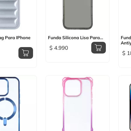
sta rápida

Vista rápida
ag Para IPhone
Funda Silicona Lisa Para...
Fund
Antiy
$ 4.990
$ 1