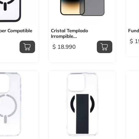
sta rápida

Vista rápida
er Compatible
Cristal Templado
Fund
Irrompible...
$ 1
$ 18.990