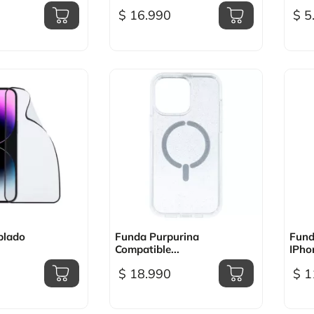
$ 16.990
$ 5
sta rápida

Vista rápida
plado
Funda Purpurina
Fund
Compatible...
IPhon
$ 18.990
$ 1