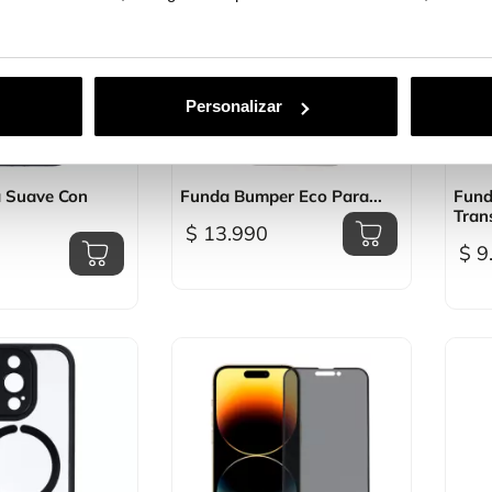
Personalizar
sta rápida

Vista rápida
a Suave Con
Funda Bumper Eco Para...
Fund
Tran
$ 13.990
$ 9