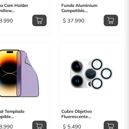

Vista rápida

Vista rápida
a Cam Holder
Funda Aluminium
ellow...
Compatible...
8.990
$ 37.990

Vista rápida

Vista rápida
tal Templado
Cubre Objetivo
pible...
Fluorescente...
8.990
$ 5.490