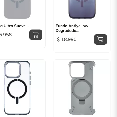

Vista rápida

Vista rápida
a Ultra Suave...
Funda Antiyellow
Degradada...
5.958
$ 18.990