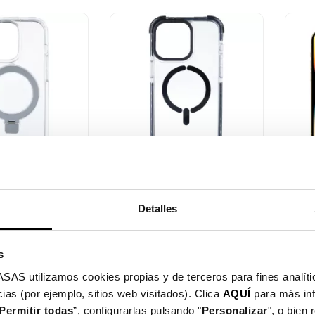
sta rápida

Vista rápida
parente...
Funda Bumper Compatible
Cris
Con...
Irrom
Detalles
$ 15.958
$ 1
s
utilizamos cookies propias y de terceros para fines analític
ias (por ejemplo, sitios web visitados). Clica
AQUÍ
para más in
Permitir todas
”, configurarlas pulsando "
Personalizar
", o bien