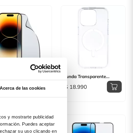

Vista rápida

Vista rápida
tal Templado
Funda Transparente...
pible...
$ 18.990
Acerca de las cookies
8.990
os y mostrarte publicidad
formación. Puedes aceptar
 rechazar su uso clicando en