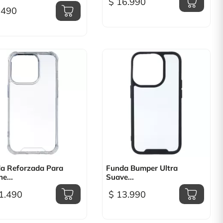
$ 16.990
.490

Vista rápida

Vista rápida
a Reforzada Para
Funda Bumper Ultra
e...
Suave...
1.490
$ 13.990