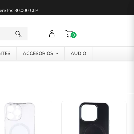
pere los 30.000 CLP
0
NTES
ACCESORIOS
AUDIO