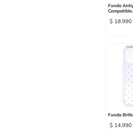

Vi
Funda Anti
Compatible.
$ 18.990

Vi
Funda Brilla
$ 14.990