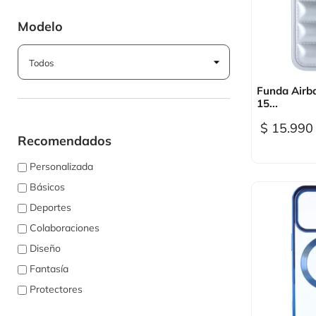
Modelo

Vi
Funda Airb
15...
$ 15.990
Recomendados
Personalizada
Básicos
Deportes
Colaboraciones
Diseño
Fantasía
Protectores