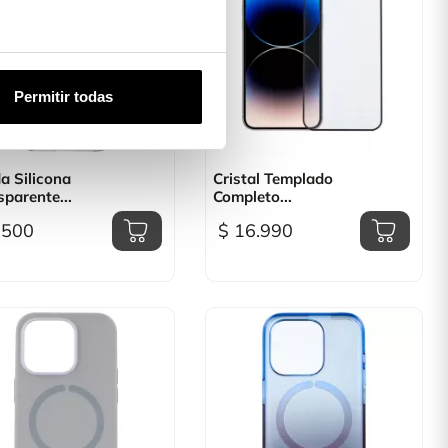
Permitir todas

Vista rápida

Vista rápida
a Silicona
Cristal Templado
sparente...
Completo...
.500
$ 16.990