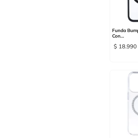

Vi
Funda Bump
Con...
$ 18.990