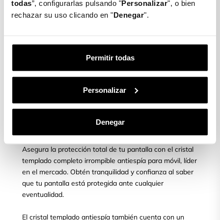
ajustamos y lo dejamos caer suavemente.
todas
”, configurarlas pulsando "
Personalizar
", o bien
rechazar su uso clicando en "
Denegar
".
PASO 3
Permitir todas
Una vez ajustado, cogemos la toallita seca de nuevo y
limpiamos y quitamos las posibles burbujas que puedan
Personalizar
aparecer.
Denegar
¿Quieres proteger tu móvil?
Asegura la protección total de tu pantalla con el cristal
templado completo irrompible antiespía para móvil, líder
en el mercado. Obtén tranquilidad y confianza al saber
que tu pantalla está protegida ante cualquier
eventualidad.
El cristal templado antiespía también cuenta con un