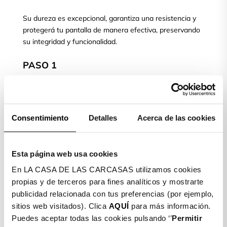
Su dureza es excepcional, garantiza una resistencia y
protegerá tu pantalla de manera efectiva, preservando
su integridad y funcionalidad.
PASO 1
Limpiamos la pantalla de nuestro móvil con la toallita
Consentimiento
Detalles
Acerca de las cookies
húmeda (Wet) y posteriormente secamos con la toallita
seca (Dry)
Esta página web usa cookies
PASO 2
En LA CASA DE LAS CARCASAS utilizamos cookies
propias y de terceros para fines analíticos y mostrarte
publicidad relacionada con tus preferencias (por ejemplo,
Colocamos el móvil de manera horizontal. Cogemos el
sitios web visitados). Clica
AQUÍ
para más información.
cristal templado, quitamos el plástico protector, lo
Puedes aceptar todas las cookies pulsando ‘’
Permitir