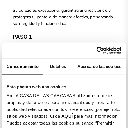
Su dureza es excepcional, garantiza una resistencia y
protegerá tu pantalla de manera efectiva, preservando
su integridad y funcionalidad.
PASO 1
Limpiamos la pantalla de nuestro móvil con la toallita
Consentimiento
Detalles
Acerca de las cookies
húmeda (Wet) y posteriormente secamos con la toallita
seca (Dry)
Esta página web usa cookies
PASO 2
En LA CASA DE LAS CARCASAS utilizamos cookies
propias y de terceros para fines analíticos y mostrarte
publicidad relacionada con tus preferencias (por ejemplo,
Colocamos el móvil de manera horizontal. Cogemos el
sitios web visitados). Clica
AQUÍ
para más información.
cristal templado, quitamos el plástico protector, lo
Puedes aceptar todas las cookies pulsando ‘’
Permitir