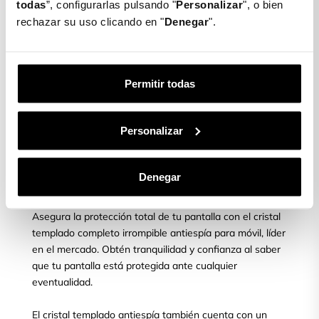
ajustamos y lo dejamos caer suavemente.
todas
”, configurarlas pulsando "
Personalizar
", o bien
rechazar su uso clicando en "
Denegar
".
PASO 3
Permitir todas
Una vez ajustado, cogemos la toallita seca de nuevo y
limpiamos y quitamos las posibles burbujas que puedan
Personalizar
aparecer.
Denegar
¿Quieres proteger tu móvil?
Asegura la protección total de tu pantalla con el cristal
templado completo irrompible antiespía para móvil, líder
en el mercado. Obtén tranquilidad y confianza al saber
que tu pantalla está protegida ante cualquier
eventualidad.
El cristal templado antiespía también cuenta con un