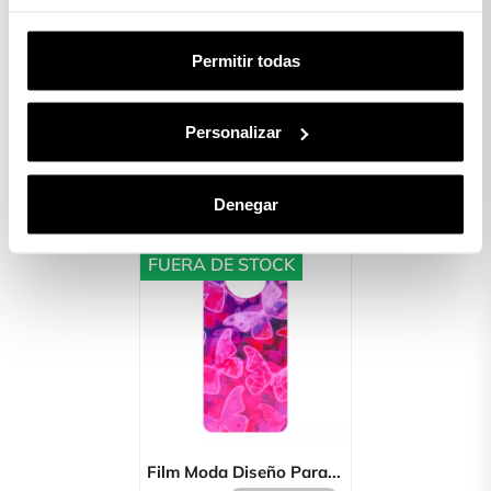
Permitir todas
Funda Dibujo Patrón
Film Moda Iridiscente
Margaritas
Para...
Personalizar
$ 9.500
$ 2.990
Out of stock
Denegar
FUERA DE STOCK
Film Moda Diseño Para...