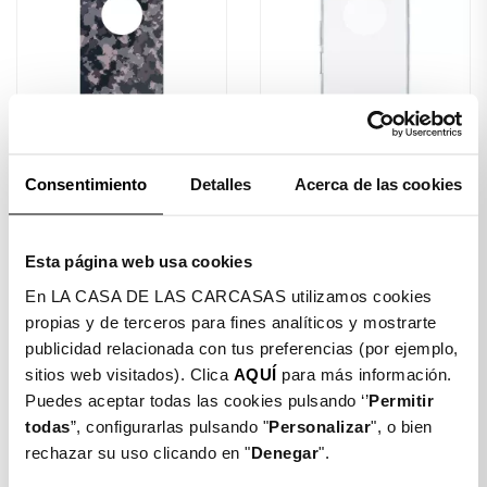
Consentimiento
Detalles
Acerca de las cookies
Film Moda Basic Para
Funda Bumper
Xiaomi...
Transparente...
Esta página web usa cookies
$ 2.990
$ 9.500
En LA CASA DE LAS CARCASAS utilizamos cookies
propias y de terceros para fines analíticos y mostrarte
publicidad relacionada con tus preferencias (por ejemplo,
sitios web visitados). Clica
AQUÍ
FUERA DE STOCK
para más información.
Puedes aceptar todas las cookies pulsando ‘’
Permitir
todas
”, configurarlas pulsando "
Personalizar
", o bien
rechazar su uso clicando en "
Denegar
".