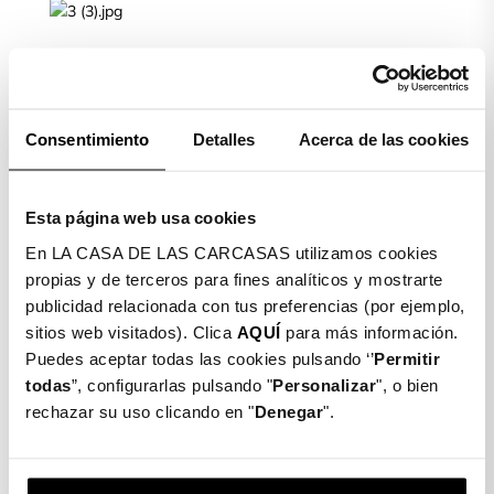
Limpiamos la pantalla de nuestro móvil con la toallita
húmeda (Wet) y posteriormente secamos con la toallita
seca (Dry)
Consentimiento
Detalles
Acerca de las cookies
PASO 2
Esta página web usa cookies
En LA CASA DE LAS CARCASAS utilizamos cookies
Colocamos el móvil de manera horizontal. Cogemos el
propias y de terceros para fines analíticos y mostrarte
cristal templado, quitamos el plástico protector, lo
publicidad relacionada con tus preferencias (por ejemplo,
ajustamos y lo dejamos caer suavemente.
sitios web visitados). Clica
AQUÍ
para más información.
PASO 3
Puedes aceptar todas las cookies pulsando ‘’
Permitir
todas
”, configurarlas pulsando "
Personalizar
", o bien
rechazar su uso clicando en "
Denegar
".
Una vez ajustado, cogemos la toallita seca de nuevo y
limpiamos y quitamos las posibles burbujas que puedan