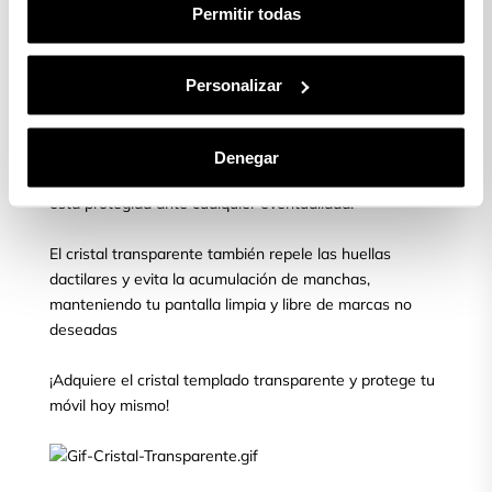
aparecer.
Permitir todas
¿Quieres proteger tu móvil?
Personalizar
Asegura la protección de tu pantalla con el cristal
templado transparente para móvil, líder en el mercado.
Denegar
Obtén tranquilidad y confianza al saber que tu pantalla
está protegida ante cualquier eventualidad.
El cristal transparente también repele las huellas
dactilares y evita la acumulación de manchas,
manteniendo tu pantalla limpia y libre de marcas no
deseadas
¡Adquiere el cristal templado transparente y protege tu
móvil hoy mismo!