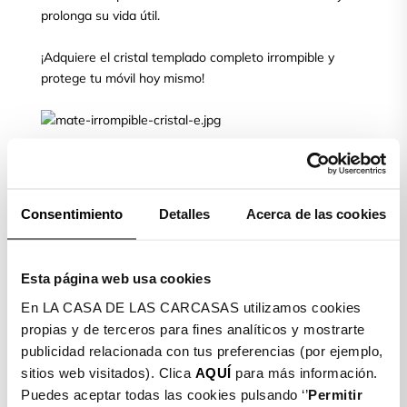
prolonga su vida útil.
¡Adquiere el cristal templado completo irrompible y
protege tu móvil hoy mismo!
Elige tu modelo de móvil y protege
su pantalla
Consentimiento
Detalles
Acerca de las cookies
CRISTAL TEMPLADO
Esta página web usa cookies
COMPLETO IRROMPIBLE
En LA CASA DE LAS CARCASAS utilizamos cookies
MATE
propias y de terceros para fines analíticos y mostrarte
publicidad relacionada con tus preferencias (por ejemplo,
Obtén la máxima protección para la pantalla de tu móvil
sitios web visitados). Clica
AQUÍ
para más información.
con el cristal templado completo irrompible mate. El
Puedes aceptar todas las cookies pulsando ‘’
Permitir