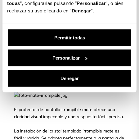
cristal templado irrompible mate ofrece una resistencia
todas
”, configurarlas pulsando "
Personalizar
", o bien
extrema, superando con creces a los protectores de
rechazar su uso clicando en "
Denegar
".
pantalla convencionales.
Diseñado con tecnología de vanguardia y materiales de
alta resistencia, este protector de pantalla ofrece una
Permitir todas
defensa sin igual contra golpes, caídas y roturas.
Gracias a su composición única, este cristal es capaz de
Personalizar
absorber y dispersar la energía de impacto, evitando
que se transmita a la pantalla y minimizando el riesgo
de roturas. Se adapta perfectamente a la pantalla de tu
Denegar
móvil.
El protector de pantalla irrompible mate ofrece una
claridad visual impecable y una respuesta táctil precisa.
La instalación del cristal templado irrompible mate es
fácil y rápida. Se adapta perfectamente a la pantalla de