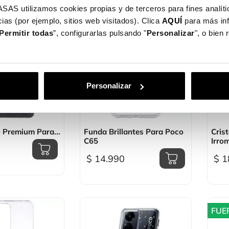
utilizamos cookies propias y de terceros para fines analític
ias (por ejemplo, sitios web visitados). Clica
AQUÍ
para más in
Permitir todas
”, configurarlas pulsando "
Personalizar
", o bien
Personalizar
sta rápida

Vista rápida
 Premium Para...
Funda Brillantes Para Poco
Cris
C65
Irrom
$ 14.990
$ 1
FUE