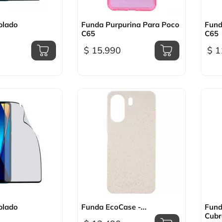
sta rápida

Vista rápida
plado
Funda Purpurina Para Poco
Fund
C65
C65
$ 15.990
$ 1
sta rápida

Vista rápida
plado
Funda EcoCase -...
Fund
Cubre