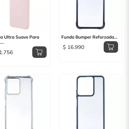

Vista rápida

Vista rápida
a Ultra Suave Para
Funda Bumper Reforzada...
..
$ 16.990
1.756
+