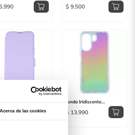
6.990
$ 9.500

Vista rápida

Vista rápida
a Libro Suave Para
Funda Iridiscente...
..
Acerca de las cookies
$ 13.990
3.990