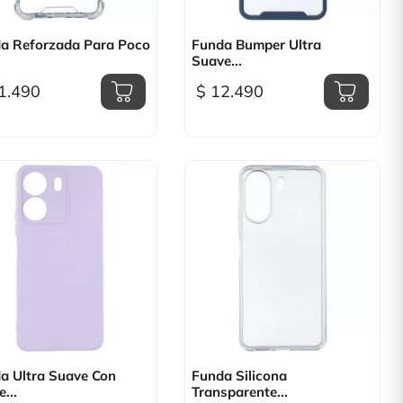

Vista rápida

Vista rápida
a Reforzada Para Poco
Funda Bumper Ultra
Suave...
1.490
$ 12.490

Vista rápida

Vista rápida
a Ultra Suave Con
Funda Silicona
...
Transparente...