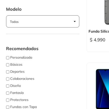
Modelo

Vi
Funda Silic
$ 4.990
Recomendados
Personalizada
Básicos
Deportes
Colaboraciones
Diseño
Fantasía
Protectores
Fundas con Tapa