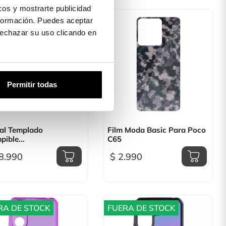
os y mostrarte publicidad
formación. Puedes aceptar
 rechazar su uso clicando en
Permitir todas

Vista rápida

Vista rápida
tal Templado
Film Moda Basic Para Poco
pible...
C65
8.990
$ 2.990
RA DE STOCK
FUERA DE STOCK