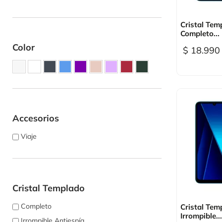

Vi
Cristal Tem
Completo...
Color
$ 18.990
Accesorios
Viaje
Cristal Templado

Vi
Completo
Cristal Tem
Irrompible...
Irrompible Antiespía