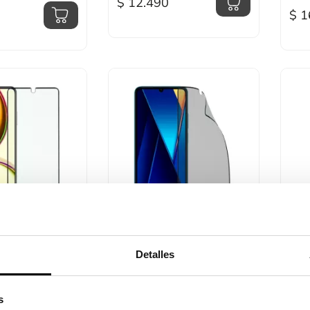
$ 12.490
$ 1
sta rápida

Vista rápida
plado
Cristal Templado
Fund
Irrompible...
Poco.
Detalles
$ 18.990
$ 1
s