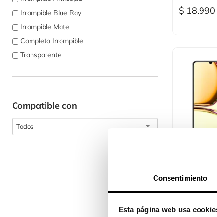
$ 18.990
Irrompible Blue Ray
Irrompible Mate
Completo Irrompible
Transparente
Compatible con
Todos

Vi
Cristal Tem
Completo...
Consentimiento
$ 12.490
Esta página web usa cookie