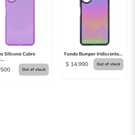

Vista rápida

Vista rápida
a Silicona Cubre
Funda Bumper Iridiscente...
...
$ 14.990
Out of stock
.500
Out of stock