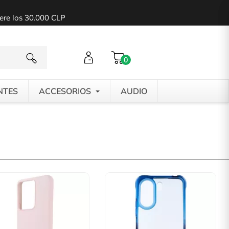
pere los 30.000 CLP
0
NTES
ACCESORIOS
AUDIO