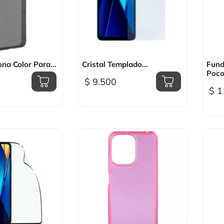
sta rápida

Vista rápida
ona Color Para...
Cristal Templado...
Fund
Poco.
$ 9.500
$ 1