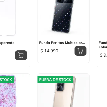
sta rápida

Vista rápida
sparente
Funda Perlitas Multicolor...
Fund
Color
$ 14.990
$ 9
 STOCK
FUERA DE STOCK