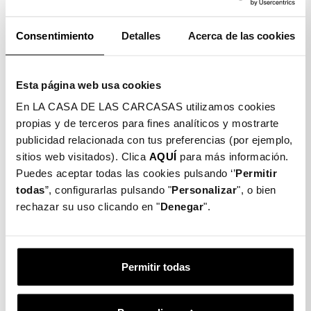
¡PROTEGE TU MÓVIL CON LAS FUNDAS BRILLANTES!
Consentimiento
Detalles
Acerca de las cookies
La funda se silicona transparente tiene los bordes
reforzados para asegurar la mayor protección a tu
Esta página web usa cookies
smartphone
En LA CASA DE LAS CARCASAS utilizamos cookies
propias y de terceros para fines analíticos y mostrarte
Máximo ajuste y protección: Además de ser bonita, es
publicidad relacionada con tus preferencias (por ejemplo,
una funda de calidad. Su forma se ajusta a los distintos
tamaños y modelos permitiendo el acceso a todos los
sitios web visitados). Clica
AQUÍ
para más información.
botones y puertos del teléfono.
Puedes aceptar todas las cookies pulsando ‘’
Permitir
Total ligereza: Es una funda super ligera y además
todas
”, configurarlas pulsando "
Personalizar
", o bien
Protege tu móvil sin perder en comodidad ni manejabilidad.
rechazar su uso clicando en "
Denegar
".
Fabricada con materiales de calidad: Fundas de Silicona
TPU transparente, flexible y de alta calidad.
¡Tenemos más de 400 modelos de móvil disponibles para ti!
Permitir todas
Detalles producto