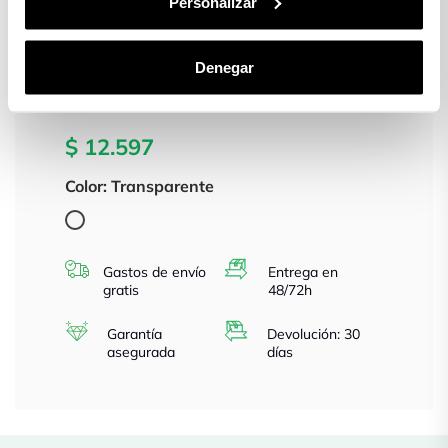
Personalizar
Denegar
FUNDA BRILLANTES PARA
SAMSUNG GALAXY S26
$ 12.597
Color: Transparente
Transparente
Gastos de envío
Entrega en
gratis
48/72h
Garantía
Devolución: 30
asegurada
días