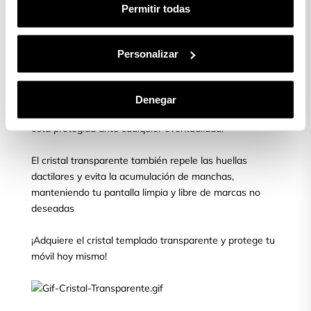
aparecer.
Permitir todas
¿Quieres proteger tu móvil?
Personalizar
Asegura la protección de tu pantalla con el cristal
templado transparente para móvil, líder en el mercado.
Denegar
Obtén tranquilidad y confianza al saber que tu pantalla
está protegida ante cualquier eventualidad.
El cristal transparente también repele las huellas
dactilares y evita la acumulación de manchas,
manteniendo tu pantalla limpia y libre de marcas no
deseadas
¡Adquiere el cristal templado transparente y protege tu
móvil hoy mismo!