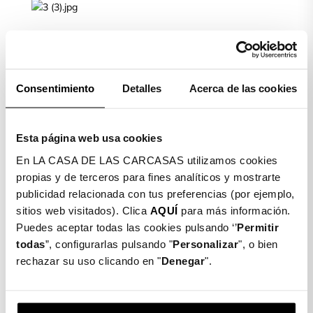
Limpiamos la pantalla de nuestro móvil con la toallita
húmeda (Wet) y posteriormente secamos con la toallita
seca (Dry)
Consentimiento
Detalles
Acerca de las cookies
PASO 2
Esta página web usa cookies
En LA CASA DE LAS CARCASAS utilizamos cookies
Colocamos el móvil de manera horizontal. Cogemos el
propias y de terceros para fines analíticos y mostrarte
cristal templado, quitamos el plástico protector, lo
publicidad relacionada con tus preferencias (por ejemplo,
ajustamos y lo dejamos caer suavemente.
sitios web visitados). Clica
AQUÍ
para más información.
PASO 3
Puedes aceptar todas las cookies pulsando ‘’
Permitir
todas
”, configurarlas pulsando "
Personalizar
", o bien
rechazar su uso clicando en "
Denegar
".
Una vez ajustado, cogemos la toallita seca de nuevo y
limpiamos y quitamos las posibles burbujas que puedan