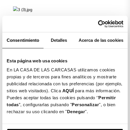
Limpiamos la pantalla de nuestro móvil con la toallita
húmeda (Wet) y posteriormente secamos con la toallita
seca (Dry)
Consentimiento
Detalles
Acerca de las cookies
PASO 2
Esta página web usa cookies
En LA CASA DE LAS CARCASAS utilizamos cookies
Colocamos el móvil de manera horizontal. Cogemos el
propias y de terceros para fines analíticos y mostrarte
cristal templado, quitamos el plástico protector, lo
publicidad relacionada con tus preferencias (por ejemplo,
ajustamos y lo dejamos caer suavemente.
sitios web visitados). Clica
AQUÍ
para más información.
PASO 3
Puedes aceptar todas las cookies pulsando ‘’
Permitir
todas
”, configurarlas pulsando "
Personalizar
", o bien
rechazar su uso clicando en "
Denegar
".
Una vez ajustado, cogemos la toallita seca de nuevo y