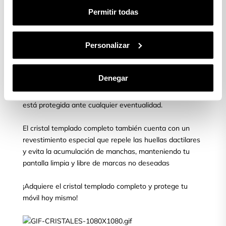
limpiamos y quitamos las posibles burbujas que puedan
Permitir todas
aparecer.
Personalizar
¿Quieres proteger tu móvil?
Asegura la protección total de tu pantalla con el cristal
Denegar
templado completo para móvil, líder en el mercado.
Obtén tranquilidad y confianza al saber que tu pantalla
está protegida ante cualquier eventualidad.
El cristal templado completo también cuenta con un
revestimiento especial que repele las huellas dactilares
y evita la acumulación de manchas, manteniendo tu
pantalla limpia y libre de marcas no deseadas
¡Adquiere el cristal templado completo y protege tu
móvil hoy mismo!