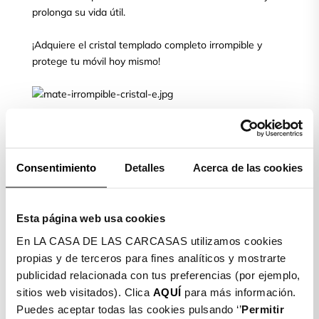
prolonga su vida útil.
¡Adquiere el cristal templado completo irrompible y
protege tu móvil hoy mismo!
Elige tu modelo de móvil y protege
su pantalla
Consentimiento
Detalles
Acerca de las cookies
CRISTAL TEMPLADO
Esta página web usa cookies
COMPLETO IRROMPIBLE
En LA CASA DE LAS CARCASAS utilizamos cookies
MATE
propias y de terceros para fines analíticos y mostrarte
publicidad relacionada con tus preferencias (por ejemplo,
Obtén la máxima protección para la pantalla de tu móvil
sitios web visitados). Clica
AQUÍ
para más información.
con el cristal templado completo irrompible mate. El
Puedes aceptar todas las cookies pulsando ‘’
Permitir