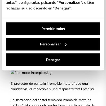
cristal templado irrompible mate ofrece una resistencia
todas
”, configurarlas pulsando "
Personalizar
", o bien
extrema, superando con creces a los protectores de
rechazar su uso clicando en "
Denegar
".
pantalla convencionales.
Diseñado con tecnología de vanguardia y materiales de
alta resistencia, este protector de pantalla ofrece una
Permitir todas
defensa sin igual contra golpes, caídas y roturas.
Gracias a su composición única, este cristal es capaz de
Personalizar
absorber y dispersar la energía de impacto, evitando
que se transmita a la pantalla y minimizando el riesgo
de roturas. Se adapta perfectamente a la pantalla de tu
Denegar
móvil.
El protector de pantalla irrompible mate ofrece una
claridad visual impecable y una respuesta táctil precisa.
La instalación del cristal templado irrompible mate es
fácil y rápida. Se adapta perfectamente a la pantalla de