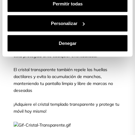
aparecer.
Permitir todas
¿Quieres proteger tu móvil?
Personalizar
Asegura la protección de tu pantalla con el cristal
templado transparente para móvil, líder en el mercado.
Denegar
Obtén tranquilidad y confianza al saber que tu pantalla
está protegida ante cualquier eventualidad.
El cristal transparente también repele las huellas
dactilares y evita la acumulación de manchas,
manteniendo tu pantalla limpia y libre de marcas no
deseadas
¡Adquiere el cristal templado transparente y protege tu
móvil hoy mismo!