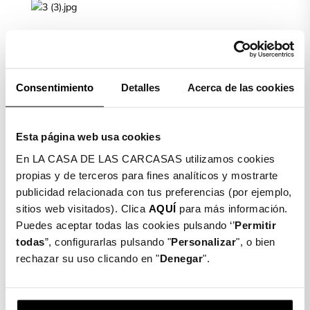
Limpiamos la pantalla de nuestro móvil con la toallita
húmeda (Wet) y posteriormente secamos con la toallita
seca (Dry)
Consentimiento
Detalles
Acerca de las cookies
PASO 2
Esta página web usa cookies
En LA CASA DE LAS CARCASAS utilizamos cookies
Colocamos el móvil de manera horizontal. Cogemos el
propias y de terceros para fines analíticos y mostrarte
cristal templado, quitamos el plástico protector, lo
publicidad relacionada con tus preferencias (por ejemplo,
ajustamos y lo dejamos caer suavemente.
sitios web visitados). Clica
AQUÍ
para más información.
PASO 3
Puedes aceptar todas las cookies pulsando ‘’
Permitir
todas
”, configurarlas pulsando "
Personalizar
", o bien
rechazar su uso clicando en "
Denegar
".
Una vez ajustado, cogemos la toallita seca de nuevo y
limpiamos y quitamos las posibles burbujas que puedan