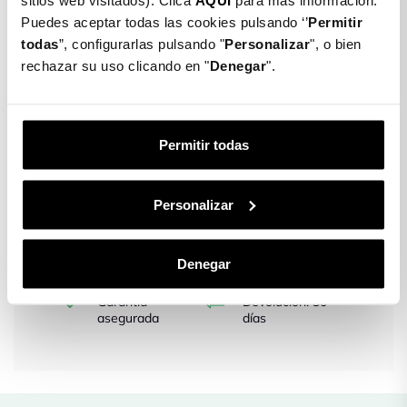
sitios web visitados). Clica
AQUÍ
para más información.
Puedes aceptar todas las cookies pulsando ‘’
Permitir
todas
”, configurarlas pulsando "
Personalizar
", o bien
CRISTAL TEMPLADO PARA
rechazar su uso clicando en "
Denegar
".
OPPO A16
$ 9.500
Permitir todas
Color: Transparente
Transparente
Personalizar
Gastos de envío
Entrega en
gratis
48/72h
Denegar
Garantía
Devolución: 30
asegurada
días