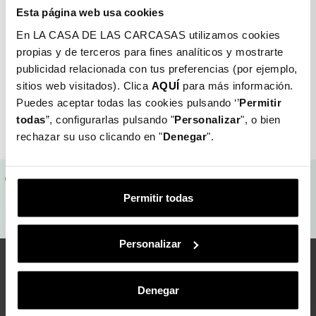
visibility_off
Esta página web usa cookies
En LA CASA DE LAS CARCASAS utilizamos cookies
propias y de terceros para fines analíticos y mostrarte
¿Olvidó Su Contraseña?
publicidad relacionada con tus preferencias (por ejemplo,
sitios web visitados). Clica
AQUÍ
para más información.
INICIAR SESIÓN
Puedes aceptar todas las cookies pulsando ‘’
Permitir
¿No tiene una cuenta? Cree una aquí
todas
”, configurarlas pulsando "
Personalizar
", o bien
rechazar su uso clicando en "
Denegar
".
Gastos de envío gratis
Garantía asegurada
Permitir todas
Entrega en 48/72h
Devolución: 30 días
Personalizar
Te mantenemos al día
Denegar