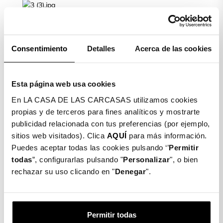
Limpiamos la pantalla de nuestro móvil con la toallita
húmeda (Wet) y posteriormente secamos con la toallita
Consentimiento
Detalles
Acerca de las cookies
seca (Dry)
PASO 2
Esta página web usa cookies
En LA CASA DE LAS CARCASAS utilizamos cookies
propias y de terceros para fines analíticos y mostrarte
Colocamos el móvil de manera horizontal. Cogemos el
publicidad relacionada con tus preferencias (por ejemplo,
cristal templado, quitamos el plástico protector, lo
sitios web visitados). Clica
AQUÍ
para más información.
ajustamos y lo dejamos caer suavemente.
Puedes aceptar todas las cookies pulsando ‘’
Permitir
PASO 3
todas
”, configurarlas pulsando "
Personalizar
", o bien
rechazar su uso clicando en "
Denegar
".
Una vez ajustado, cogemos la toallita seca de nuevo y
limpiamos y quitamos las posibles burbujas que puedan
Permitir todas