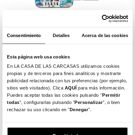
Consentimiento
Detalles
Acerca de las cookies
Detalles producto
Esta página web usa cookies
En LA CASA DE LAS CARCASAS utilizamos cookies
propias y de terceros para fines analíticos y mostrarte
FUNDA DIBUJO - CIUDADES
publicidad relacionada con tus preferencias (por ejemplo,
DEL MUNDO
sitios web visitados). Clica
AQUÍ
para más información.
Puedes aceptar todas las cookies pulsando ‘’
Permitir
$ 9.500
todas
”, configurarlas pulsando "
Personalizar
", o bien
rechazar su uso clicando en "
Denegar
".
Gastos de envío
Entrega en
gratis
48/72h