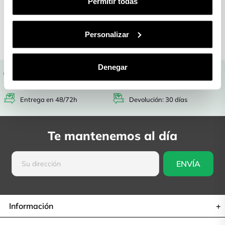
Permitir todas
Garantía
Devolución: 30
asegurada
días
Personalizar
Denegar
Gastos de envío gratis
Garantía asegurada
Entrega en 48/72h
Devolución: 30 días
Te mantenemos al día
Información