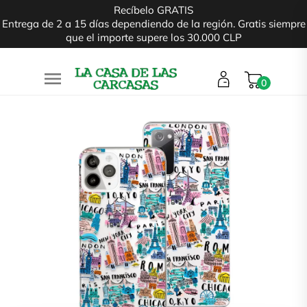
Recíbelo GRATIS
Entrega de 2 a 15 días dependiendo de la región. Gratis siempre
que el importe supere los 30.000 CLP

0