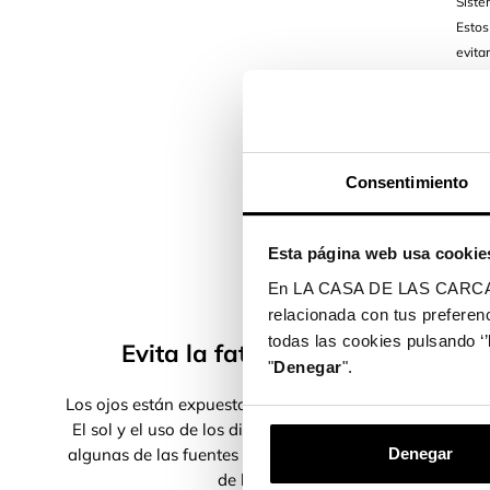
Siste
Estos
evita
prote
Prote
provo
reduc
de hu
Consentimiento
Diseñ
Esta página web usa cookie
En LA CASA DE LAS CARCASAS 
relacionada con tus preferenc
todas las cookies pulsando ‘’
Evita la fatiga ocular
"
Denegar
".
Los ojos están expuestos a diario a la luz azul.
El sol y el uso de los dispositivos móviles son
Lim
algunas de las fuentes de emisión de este tipo
Denegar
t
de luz.
húm