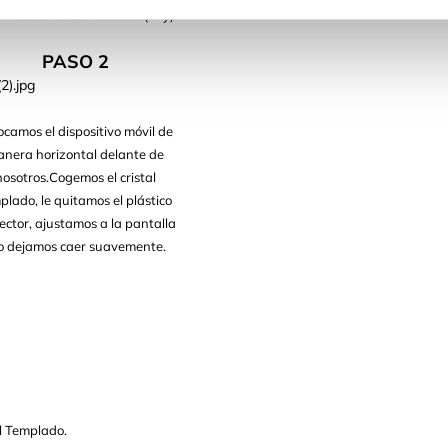
mos con la toallita seca (Dry)
PASO 2
ocamos el dispositivo móvil de
nera horizontal delante de
nosotros.Cogemos el cristal
plado, le quitamos el plástico
ector, ajustamos a la pantalla
lo dejamos caer suavemente.
l Templado.