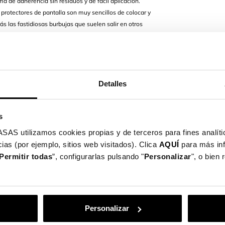
ma de adherencia sin residuos y de fácil aplicación.
 protectores de pantalla son muy sencillos de colocar y
rás las fastidiosas burbujas que suelen salir en otros
ctores.
cción contra arañazos y roturas o suciedad de pantalla
cadas por golpes o caídas accidentales. Además,
e significativamente el polvo, el aceite y las manchas
ellas dactilares.
Detalles
ado especialmente para tu modelo.
s
utilizamos cookies propias y de terceros para fines analític
ias (por ejemplo, sitios web visitados). Clica
AQUÍ
para más in
Permitir todas
”, configurarlas pulsando "
Personalizar
", o bien
PASO 1
piamos la pantalla de nuestro
Personalizar
eléfono móvil con la toallita
eda (Wet) y posteriormente