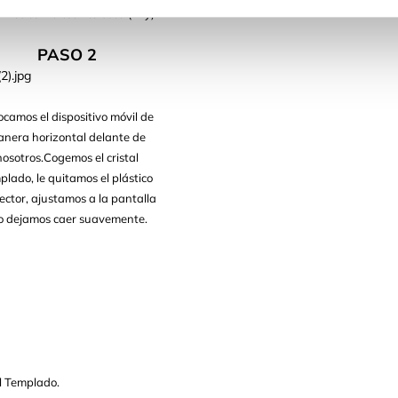
mos con la toallita seca (Dry)
PASO 2
ocamos el dispositivo móvil de
nera horizontal delante de
nosotros.Cogemos el cristal
plado, le quitamos el plástico
ector, ajustamos a la pantalla
lo dejamos caer suavemente.
l Templado.