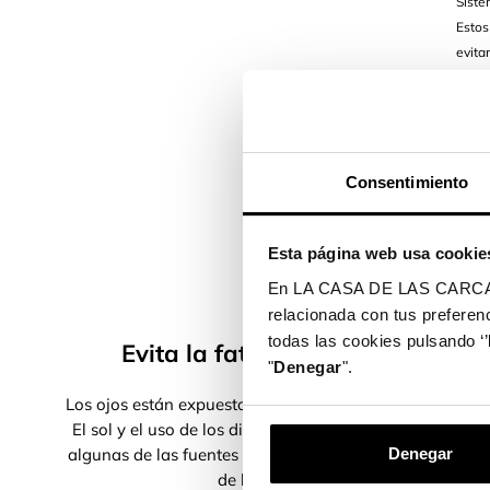
Siste
Estos
evita
prote
Prote
provo
reduc
de hu
Consentimiento
Diseñ
Esta página web usa cookie
En LA CASA DE LAS CARCASAS 
relacionada con tus preferenc
todas las cookies pulsando ‘’
Evita la fatiga ocular
"
Denegar
".
Los ojos están expuestos a diario a la luz azul.
El sol y el uso de los dispositivos móviles son
Lim
algunas de las fuentes de emisión de este tipo
Denegar
t
de luz.
húm