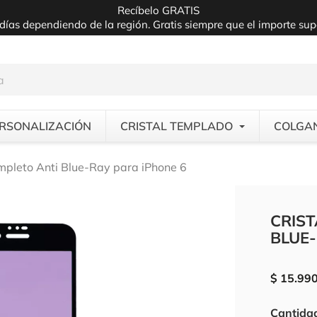
Recíbelo GRATIS
días dependiendo de la región. Gratis siempre que el importe su
RSONALIZACIÓN
CRISTAL TEMPLADO
COLGA
mpleto Anti Blue-Ray para iPhone 6
CRIS
BLUE-
$ 15.99
Cantida