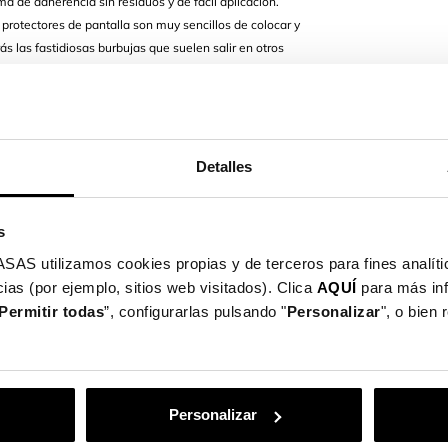
ma de adherencia sin residuos y de fácil aplicación.
 protectores de pantalla son muy sencillos de colocar y
rás las fastidiosas burbujas que suelen salir en otros
ctores.
cción contra arañazos y roturas o suciedad de pantalla
cadas por golpes o caídas accidentales. Además,
e significativamente el polvo, el aceite y las manchas
ellas dactilares.
Detalles
ado especialmente para tu modelo.
s
utilizamos cookies propias y de terceros para fines analític
ias (por ejemplo, sitios web visitados). Clica
AQUÍ
para más in
Permitir todas
”, configurarlas pulsando "
Personalizar
", o bien
PASO 1
piamos la pantalla de nuestro
Personalizar
eléfono móvil con la toallita
eda (Wet) y posteriormente