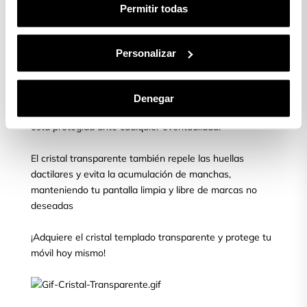
aparecer.
Permitir todas
¿Quieres proteger tu móvil?
Personalizar
Asegura la protección de tu pantalla con el cristal
templado transparente para móvil, líder en el mercado.
Denegar
Obtén tranquilidad y confianza al saber que tu pantalla
está protegida ante cualquier eventualidad.
El cristal transparente también repele las huellas
dactilares y evita la acumulación de manchas,
manteniendo tu pantalla limpia y libre de marcas no
deseadas
¡Adquiere el cristal templado transparente y protege tu
móvil hoy mismo!