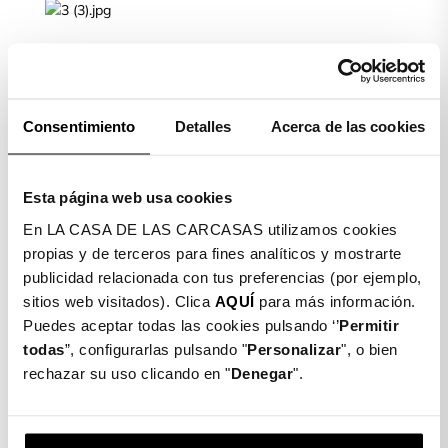
Limpiamos la pantalla de nuestro móvil con la toallita
húmeda (Wet) y posteriormente secamos con la toallita
seca (Dry)
Consentimiento
Detalles
Acerca de las cookies
PASO 2
Esta página web usa cookies
En LA CASA DE LAS CARCASAS utilizamos cookies
Colocamos el móvil de manera horizontal. Cogemos el
propias y de terceros para fines analíticos y mostrarte
cristal templado, quitamos el plástico protector, lo
publicidad relacionada con tus preferencias (por ejemplo,
ajustamos y lo dejamos caer suavemente.
sitios web visitados). Clica
AQUÍ
para más información.
PASO 3
Puedes aceptar todas las cookies pulsando ‘’
Permitir
todas
”, configurarlas pulsando "
Personalizar
", o bien
rechazar su uso clicando en "
Denegar
".
Una vez ajustado, cogemos la toallita seca de nuevo y
limpiamos y quitamos las posibles burbujas que puedan