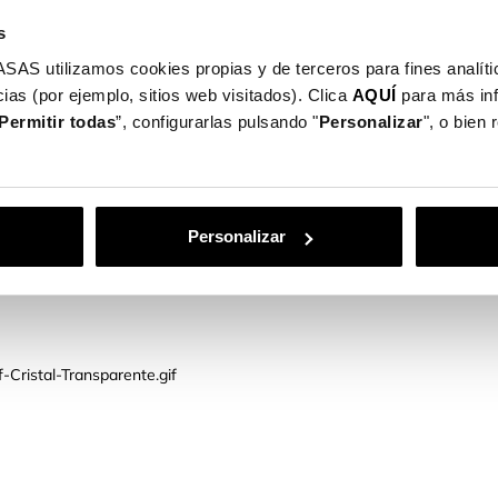
ntiza una resistencia frente a los rigores del
s
iario.
PASO 3
utilizamos cookies propias y de terceros para fines analític
ias (por ejemplo, sitios web visitados). Clica
AQUÍ
para más in
Permitir todas
”, configurarlas pulsando "
Personalizar
", o bien
 manera
Una vez ajustado, cogemos la
ristal
toallita seca de nuevo y
lástico
limpiamos y quitamos las
Personalizar
y lo
posibles burbujas que puedan
te.
aparecer.