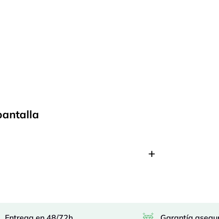
pantalla
Entrega en 48/72h
Garantía asegu