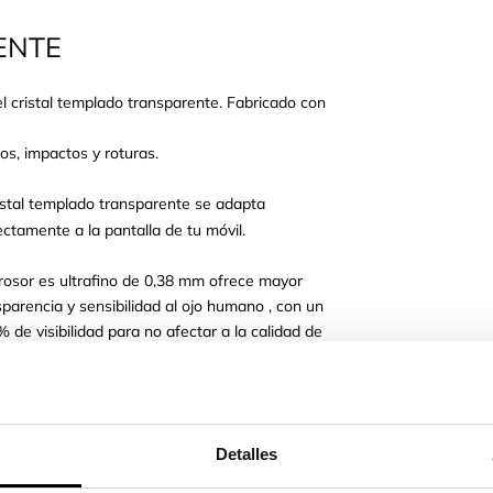
ENTE
l cristal templado transparente. Fabricado con
os, impactos y roturas.
ristal templado transparente se adapta
ectamente a la pantalla de tu móvil.
rosor es ultrafino de 0,38 mm ofrece mayor
sparencia y sensibilidad al ojo humano , con un
% de visibilidad para no afectar a la calidad de
en y los colores originales.
s protectores de pantalla son sencillos de
car y evitarás las fastidiosas burbujas que
Detalles
en salir en otros protectores.