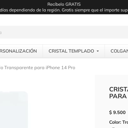
Recíbelo GRATIS
días dependiendo de la región. Gratis siempre que el importe su
RSONALIZACIÓN
CRISTAL TEMPLADO
COLGA
do Transparente para iPhone 14 Pro
CRIS
PARA 
$ 9.500
Color: T