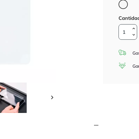
Trans
Cantida
Gas
Gar
