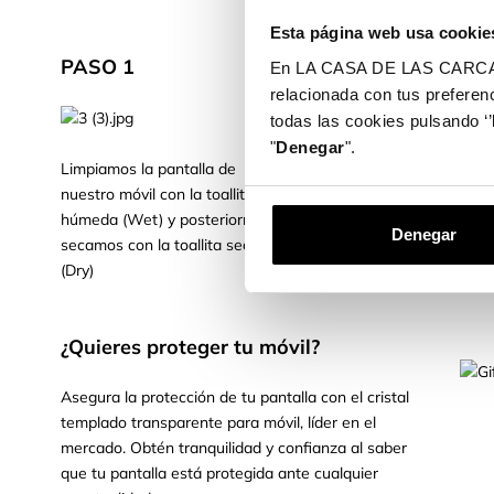
Gara
Esta página web usa cookie
uso d
PASO 1
PASO 2
En LA CASA DE LAS CARCASAS 
relacionada con tus preferenc
todas las cookies pulsando ‘’
"
Denegar
".
Limpiamos la pantalla de
Colocamos el móvil de
nuestro móvil con la toallita
horizontal. Cogemos el c
húmeda (Wet) y posteriormente
templado, quitamos el p
Denegar
secamos con la toallita seca
protector, lo ajustamos 
(Dry)
dejamos caer suavemen
¿Quieres proteger tu móvil?
Asegura la protección de tu pantalla con el cristal
templado transparente para móvil, líder en el
mercado. Obtén tranquilidad y confianza al saber
que tu pantalla está protegida ante cualquier