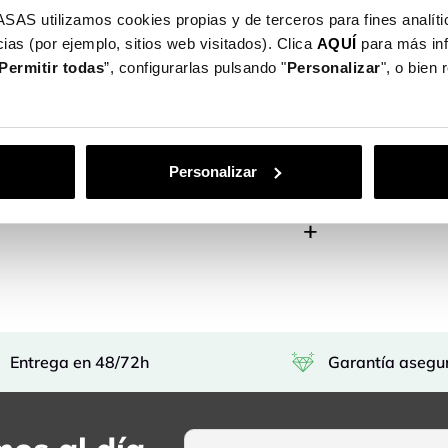
utilizamos cookies propias y de terceros para fines analític
vas Fundas para Móviles puedes protegerlo
ias (por ejemplo, sitios web visitados). Clica
AQUÍ
para más in
Permitir todas
”, configurarlas pulsando "
Personalizar
", o bien
men a tu smartphone. Cualquier diseño o
ión perfecta.
s de pago: Tarjeta, Bizum, PayPal y
Personalizar
Entrega en 48/72h
Garantía asegu