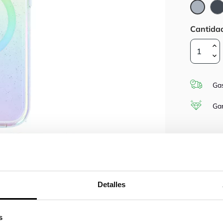
Gris
Cantida
Gas
Gar

Detalles
s