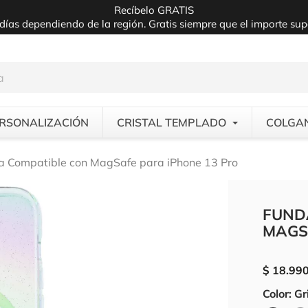
Recíbelo GRATIS
días dependiendo de la región. Gratis siempre que el importe su
RSONALIZACIÓN
CRISTAL TEMPLADO
COLGA
a Compatible con MagSafe para iPhone 13 Pro
FUND
MAGS
$ 18.99
Color: Gr