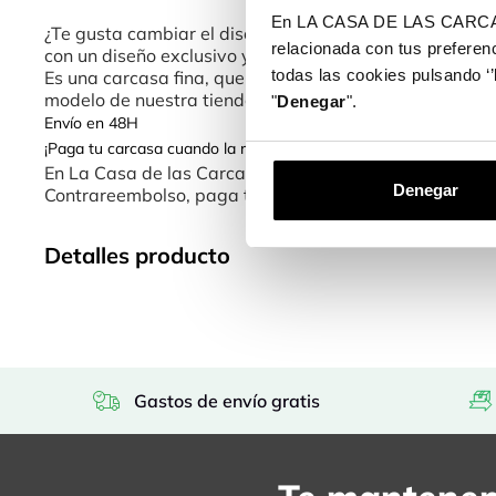
En LA CASA DE LAS CARCASAS 
¿Te gusta cambiar el diseño de tu móvil? Con las Nue
relacionada con tus preferenc
con un diseño exclusivo y divertido.
todas las cookies pulsando ‘’
Es una carcasa fina, que no añade mucho peso ni volu
modelo de nuestra tienda de fundas online es una elecc
"
Denegar
".
Envío en 48H
¡Paga tu carcasa cuando la recibas!
En La Casa de las Carcasas tenemos diferentes método
Denegar
Contrareembolso, paga tu funda cuando la recibas.
Detalles producto
Gastos de envío gratis