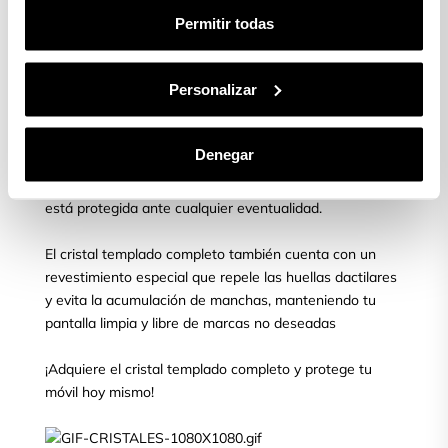
limpiamos y quitamos las posibles burbujas que puedan
Permitir todas
aparecer.
Personalizar
¿Quieres proteger tu móvil?
Asegura la protección total de tu pantalla con el cristal
Denegar
templado completo para móvil, líder en el mercado.
Obtén tranquilidad y confianza al saber que tu pantalla
está protegida ante cualquier eventualidad.
El cristal templado completo también cuenta con un
revestimiento especial que repele las huellas dactilares
y evita la acumulación de manchas, manteniendo tu
pantalla limpia y libre de marcas no deseadas
¡Adquiere el cristal templado completo y protege tu
móvil hoy mismo!