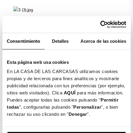
Limpiamos la pantalla de nuestro móvil con la toallita
húmeda (Wet) y posteriormente secamos con la toallita
seca (Dry)
Consentimiento
Detalles
Acerca de las cookies
PASO 2
Esta página web usa cookies
En LA CASA DE LAS CARCASAS utilizamos cookies
Colocamos el móvil de manera horizontal. Cogemos el
propias y de terceros para fines analíticos y mostrarte
cristal templado, quitamos el plástico protector, lo
publicidad relacionada con tus preferencias (por ejemplo,
ajustamos y lo dejamos caer suavemente.
sitios web visitados). Clica
AQUÍ
para más información.
PASO 3
Puedes aceptar todas las cookies pulsando ‘’
Permitir
todas
”, configurarlas pulsando "
Personalizar
", o bien
rechazar su uso clicando en "
Denegar
".
Una vez ajustado, cogemos la toallita seca de nuevo y