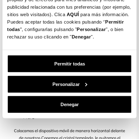
dispone de un avanzado filtro de luz Blue Ray para
publicidad relacionada con tus preferencias (por ejemplo,
bloquear parte de la luz que pueda dañar tu vista,
sitios web visitados). Clica
AQUÍ
para más información.
evitando fatiga ocular. Por lo tanto, evita el 100%
Puedes aceptar todas las cookies pulsando ‘’
Permitir
de los rayos UV y un 65% de luz azul.
todas
”, configurarlas pulsando "
Personalizar
", o bien
rechazar su uso clicando en "
Denegar
".
PASO 1
Permitir todas
Limpiamos la pantalla de nuestro teléfono móvil con la
Personalizar
toallita húmeda (Wet) y posteriormente secamos con la
toallita seca (Dry)
Denegar
PASO 2
Colocamos el dispositivo móvil de manera horizontal delante
de nosotros.Cogemos el cristal templado, le quitamos el