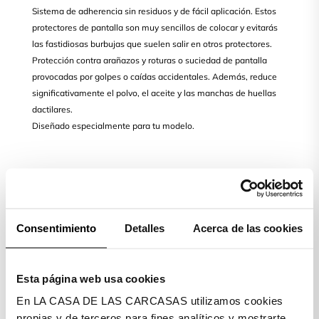
Sistema de adherencia sin residuos y de fácil aplicación. Estos
protectores de pantalla son muy sencillos de colocar y evitarás
las fastidiosas burbujas que suelen salir en otros protectores.
Protección contra arañazos y roturas o suciedad de pantalla
provocadas por golpes o caídas accidentales. Además, reduce
significativamente el polvo, el aceite y las manchas de huellas
dactilares.
Diseñado especialmente para tu modelo.
Evita la fatiga ocular
Consentimiento
Detalles
Acerca de las cookies
Los ojos están expuestos a diario a la luz azul. El
sol y el uso de los dispositivos móviles son algunas
Esta página web usa cookies
de las fuentes de emisión de este tipo de luz.
En LA CASA DE LAS CARCASAS utilizamos cookies
Nuestro Cristal Templado Completo Blue Ray
propias y de terceros para fines analíticos y mostrarte