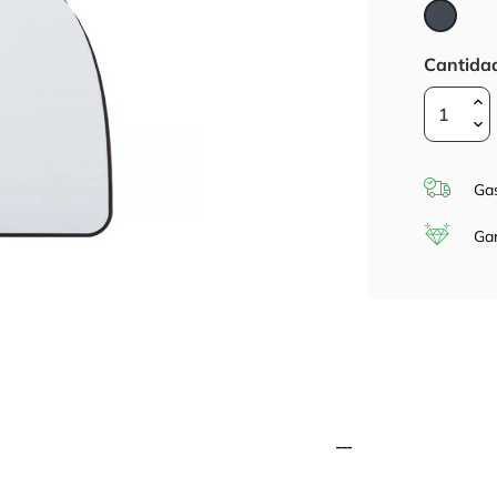
Negro
Cantida
Gas
Gar