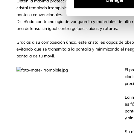
Denegar
Obtén la máxima protección para la pantalla de tu móvil con e
cristal templado irrompible mate ofrece una resistencia extr
pantalla convencionales.
Diseñado con tecnología de vanguardia y materiales de alta re
una defensa sin igual contra golpes, caídas y roturas.
Gracias a su composición única, este cristal es capaz de abso
evitando que se transmita a la pantalla y minimizando el rie
pantalla de tu móvil.
El p
clar
prec
La i
es f
pant
y sin
Su d