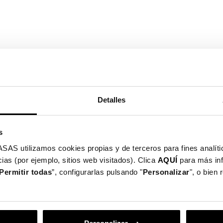
Detalles
s
utilizamos cookies propias y de terceros para fines analític
pantalla
ias (por ejemplo, sitios web visitados). Clica
AQUÍ
para más in
Permitir todas
”, configurarlas pulsando "
Personalizar
", o bien
IRROMPIBLE MATE