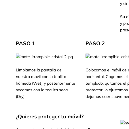
y sin
Su d
y pr
pres
PASO 1
PASO 2
Limpiamos la pantalla de
Colocamos el móvil de
nuestro móvil con la toallita
horizontal. Cogemos el c
húmeda (Wet) y posteriormente
templado, quitamos el p
secamos con la toallita seca
protector, lo ajustamos 
(Dry)
dejamos caer suavemen
¿Quieres proteger tu móvil?