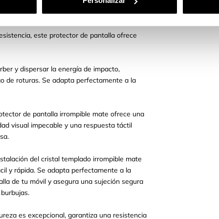
Personalizar
l cristal templado completo irrompible mate. El
ema, superando con creces a los protectores de
sistencia, este protector de pantalla ofrece
rber y dispersar la energía de impacto,
sgo de roturas. Se adapta perfectamente a la
rotector de pantalla irrompible mate ofrece una
idad visual impecable y una respuesta táctil
isa.
nstalación del cristal templado irrompible mate
ácil y rápida. Se adapta perfectamente a la
alla de tu móvil y asegura una sujeción segura
 burbujas.
ureza es excepcional, garantiza una resistencia