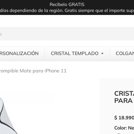
Recíbelo GRATIS
días dependiendo de la región. Gratis siempre que el importe su
RSONALIZACIÓN
CRISTAL TEMPLADO
COLGA
rrompible Mate para iPhone 11
CRIS
PARA 
$ 18.99
Color: N