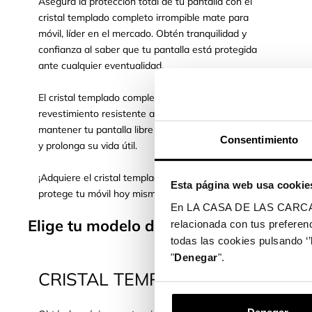
Asegura la protección total de tu pantalla con el
cristal templado completo irrompible mate para
móvil, líder en el mercado. Obtén tranquilidad y
confianza al saber que tu pantalla está protegida
ante cualquier eventualidad.
El cristal templado completo también cuenta con un
revestimiento resistente a rayones, que ayuda a
mantener tu pantalla libre de marcas no deseadas
Consentimiento
y prolonga su vida útil.
¡Adquiere el cristal templado completo irrompible y
Esta página web usa cookie
protege tu móvil hoy mismo!
En LA CASA DE LAS CARCASAS 
Elige tu modelo de móvil y protege su 
relacionada con tus preferenc
todas las cookies pulsando ‘’
"
Denegar
".
CRISTAL TEMPLADO COMPLETO 