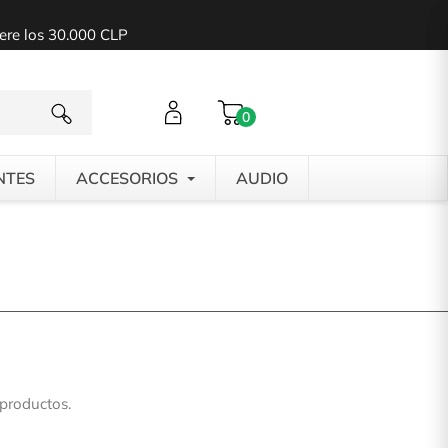
pere los 30.000 CLP
0
NTES
ACCESORIOS
AUDIO
productos.