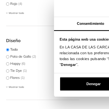
Rojo
(4)
Mostrar todo
Consentimiento
Esta página web usa cookie
Diseño
En LA CASA DE LAS CARCASAS 
Todo
relacionada con tus preferenc
Pata de Gallo
(2)
todas las cookies pulsando ‘’
Happy
(6)
"
Denegar
".
Tie Dye
(1)
Flores
(1)
Denegar
Mostrar todo