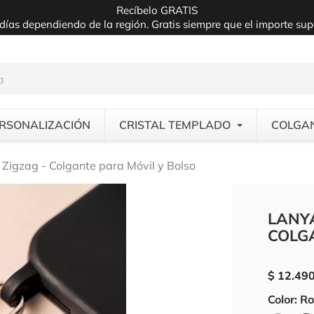
Recíbelo GRATIS
días dependiendo de la región. Gratis siempre que el importe su
RSONALIZACIÓN
CRISTAL TEMPLADO
COLGA
Zigzag - Colgante para Móvil y Bolso
LANY
COLG
$ 12.49
Color: R