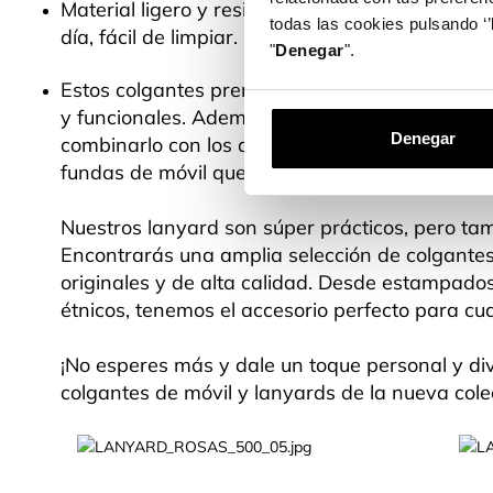
Material ligero y resistente para el día a
todas las cookies pulsando ‘’
día, fácil de limpiar.
"
Denegar
".
Estos colgantes premium son elegantes
y funcionales. Además, puedes
Denegar
combinarlo con los accesorios y las
fundas de móvil que más te gusten.
Nuestros lanyard son súper prácticos, pero tamb
Encontrarás una amplia selección de colgantes
originales y de alta calidad. Desde estampados
étnicos, tenemos el accesorio perfecto para cual
¡No esperes más y dale un toque personal y div
colgantes de móvil y lanyards de la nueva cole