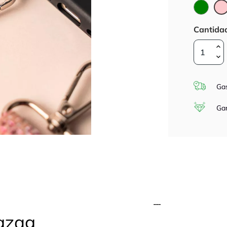
Verde
Cantida
Gas
Gar
gzag