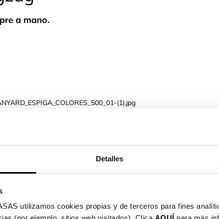
mpre a mano.
Detalles
s
utilizamos cookies propias y de terceros para fines analític
ias (por ejemplo, sitios web visitados). Clica
AQUÍ
para más in