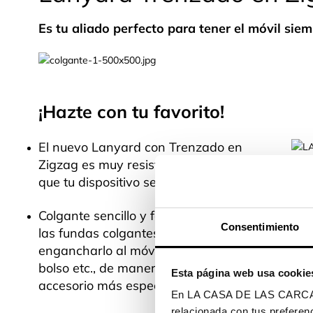
Es tu aliado perfecto para tener el móvil sie
¡Hazte con tu favorito!
El nuevo Lanyard con Trenzado en
Zigzag es muy resistente ya que evita
que tu dispositivo se caiga.
Colgante sencillo y fácil de instalar en
Consentimiento
las fundas colgantes. Podrás
engancharlo al móvil, cámara de fotos,
bolso etc., de manera fácil. Será tu
Esta página web usa cookie
accesorio más especial.
En LA CASA DE LAS CARCASAS 
relacionada con tus preferenc