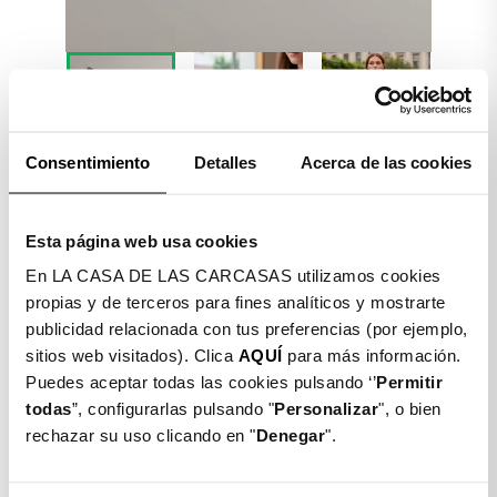


Consentimiento
Detalles
Acerca de las cookies
Detalles producto
Esta página web usa cookies
En LA CASA DE LAS CARCASAS utilizamos cookies
COLGANTE TRENZADO
propias y de terceros para fines analíticos y mostrarte
CADENA PARA TU MÓVIL
publicidad relacionada con tus preferencias (por ejemplo,
sitios web visitados). Clica
AQUÍ
para más información.
$ 13.990
Puedes aceptar todas las cookies pulsando ‘’
Permitir
todas
”, configurarlas pulsando "
Personalizar
", o bien
Color: Negro
rechazar su uso clicando en "
Denegar
".
Negro