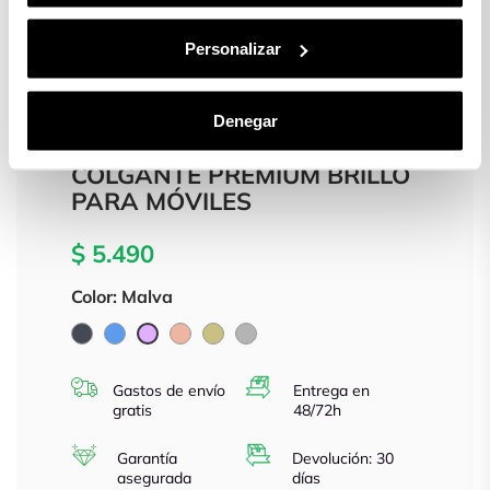
Personalizar
Detalles producto
Denegar
COLGANTE PREMIUM BRILLO
PARA MÓVILES
$ 5.490
Color: Malva
Negro
Azul
Oro
Oro
Plata
Malva
rosa
Gastos de envío
Entrega en
gratis
48/72h
Garantía
Devolución: 30
asegurada
días