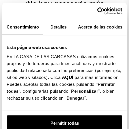
¡No hay accesorio más
cómodo!
Colgante sencillo y fácil de instalar en
Consentimiento
Detalles
Acerca de las cookies
cualquiera de tus fundas
Material ligero y resistente para el día
Esta página web usa cookies
a día
En LA CASA DE LAS CARCASAS utilizamos cookies
propias y de terceros para fines analíticos y mostrarte
son elegantes y funcionales. Además,
publicidad relacionada con tus preferencias (por ejemplo,
puedes combinarlo con tus accesorios
sitios web visitados). Clica
AQUÍ
para más información.
y fundas favoritas.
Puedes aceptar todas las cookies pulsando ‘’
Permitir
todas
”, configurarlas pulsando "
Personalizar
", o bien
rechazar su uso clicando en "
Denegar
".
En nuestro catálogo podrás
encontrar multitud de diseños
disponibles para todos los
Permitir todas
gustos.