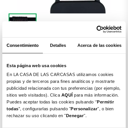
Consentimiento
Detalles
Acerca de las cookies
Detalles producto
Esta página web usa cookies
COLGANTE PREMIUM DE
En LA CASA DE LAS CARCASAS utilizamos cookies
DISEÑO METÁLICOS PARA
propias y de terceros para fines analíticos y mostrarte
MÓVILES
publicidad relacionada con tus preferencias (por ejemplo,
sitios web visitados). Clica
AQUÍ
para más información.
$ 7.490
Puedes aceptar todas las cookies pulsando ‘’
Permitir
todas
”, configurarlas pulsando "
Personalizar
", o bien
Color: Negro
rechazar su uso clicando en "
Denegar
".
Blanco
Rosa
Malva
Negro