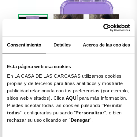


Consentimiento
Detalles
Acerca de las cookies
Detalles producto
Esta página web usa cookies
En LA CASA DE LAS CARCASAS utilizamos cookies
COLGANTE CORDÓN
propias y de terceros para fines analíticos y mostrarte
PREMIUM PARA MÓVILES
publicidad relacionada con tus preferencias (por ejemplo,
sitios web visitados). Clica
AQUÍ
para más información.
$ 4.990
Puedes aceptar todas las cookies pulsando ‘’
Permitir
todas
”, configurarlas pulsando "
Personalizar
", o bien
Color: Malva
rechazar su uso clicando en "
Denegar
".
Azul
Salmón
Malva