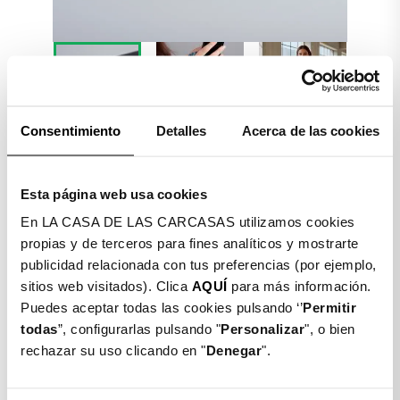


Consentimiento
Detalles
Acerca de las cookies
Detalles producto
Esta página web usa cookies
En LA CASA DE LAS CARCASAS utilizamos cookies
COLGANTE CADENA PARA
propias y de terceros para fines analíticos y mostrarte
TU MÓVIL
publicidad relacionada con tus preferencias (por ejemplo,
sitios web visitados). Clica
AQUÍ
para más información.
$ 9.500
Puedes aceptar todas las cookies pulsando ‘’
Permitir
todas
”, configurarlas pulsando "
Personalizar
", o bien
Color: Azul
rechazar su uso clicando en "
Denegar
".
Azul