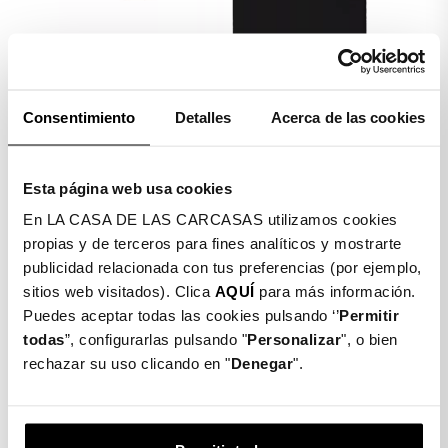
Consentimiento
Detalles
Acerca de las cookies
Detalles producto
Esta página web usa cookies
En LA CASA DE LAS CARCASAS utilizamos cookies
propias y de terceros para fines analíticos y mostrarte
COLGANTE BRILLOS NIGHT
publicidad relacionada con tus preferencias (por ejemplo,
COLLECTION PARA MÓVIL
sitios web visitados). Clica
AQUÍ
para más información.
Puedes aceptar todas las cookies pulsando ‘’
Permitir
$ 7.490
todas
”, configurarlas pulsando "
Personalizar
", o bien
rechazar su uso clicando en "
Denegar
".
Gastos de envío
Entrega en
gratis
48/72h