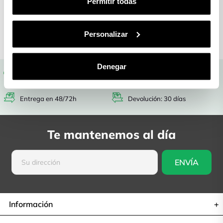
Permitir todas
Garantía
Devolución: 30
asegurada
días
Personalizar
Denegar
Gastos de envío gratis
Garantía asegurada
Entrega en 48/72h
Devolución: 30 días
Te mantenemos al día
Información