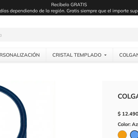
Recíbelo GRATIS
días dependiendo de la región. Gratis siempre que el importe su
RSONALIZACIÓN
CRISTAL TEMPLADO
COLGA
COLG
$ 12.49
Color: Az
Naran