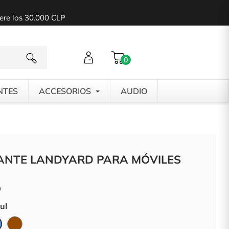
pere los 30.000 CLP
0
NTES
ACCESORIOS
AUDIO
ANTE LANDYARD PARA MÓVILES
0
ul
ja
Marrón
Azul