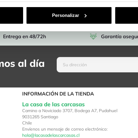
Personalizar
Entrega en 48/72h
Garantía asegu
os al día
INFORMACIÓN DE LA TIENDA
La casa de las carcasas
Camino a Noviciado 3707, Bodega A7, Pudahuel
9031265 Santiago
Chile
Envíenos un mensaje de correo electrónico:
hola@lacasadelascarcasas.cl