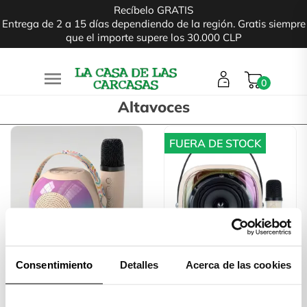
Recíbelo GRATIS
Entrega de 2 a 15 días dependiendo de la región. Gratis siempre
que el importe supere los 30.000 CLP

0
Altavoces
FUERA DE STOCK
Consentimiento
Detalles
Acerca de las cookies
Altavoz Karaoke Con
Karaoke Sound - Altavoz
Micrófono
Con...
Out of