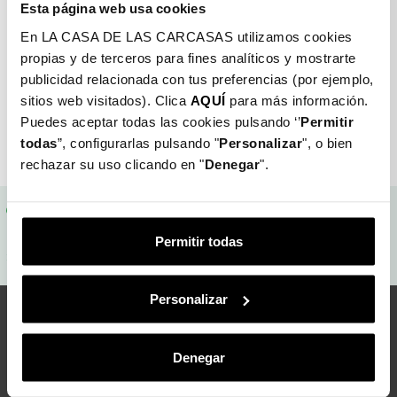
$ 18.990
$ 37.990
Esta página web usa cookies
stock
En LA CASA DE LAS CARCASAS utilizamos cookies
propias y de terceros para fines analíticos y mostrarte
publicidad relacionada con tus preferencias (por ejemplo,
sitios web visitados). Clica
AQUÍ
para más información.
Mostrando 1-2 de 2 artículo(s)
Puedes aceptar todas las cookies pulsando ‘’
Permitir
todas
”, configurarlas pulsando "
Personalizar
", o bien
Volver arriba

rechazar su uso clicando en "
Denegar
".
Gastos de envío gratis
Garantía asegurada
Permitir todas
Entrega en 48/72h
Devolución: 30 días
Personalizar
Te mantenemos al día
Denegar